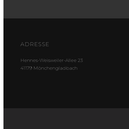
ADRESSE
Hennes-Weisweiler-Allee 23
41179 Mönchengladbach